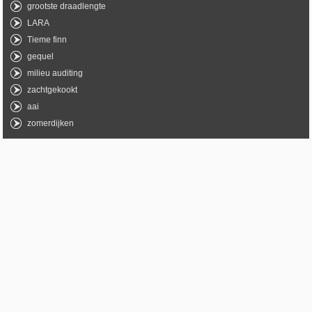
grootste draadlengte
LARA
Tieme finn
gequel
milieu auditing
zachtgekookt
aai
zomerdijken