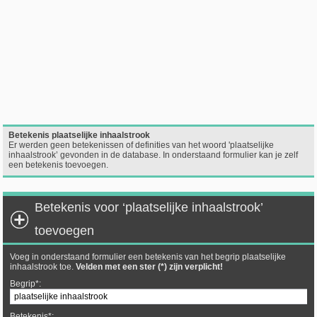
Betekenis plaatselijke inhaalstrook
Er werden geen betekenissen of definities van het woord 'plaatselijke
inhaalstrook’ gevonden in de database. In onderstaand formulier kan je zelf
een betekenis toevoegen.
Betekenis voor ‘plaatselijke inhaalstrook’
toevoegen
Voeg in onderstaand formulier een betekenis van het begrip plaatselijke
inhaalstrook toe.
Velden met een ster (*) zijn verplicht!
Begrip*:
Betekenis*: