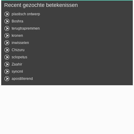
Recent gezochte betekenissen
plastisch ontwerp
Boshra
terugtrapremmen
kronen
inwisselen
Chizuru
sclopetus
Zaahir
syncml
apostillerend