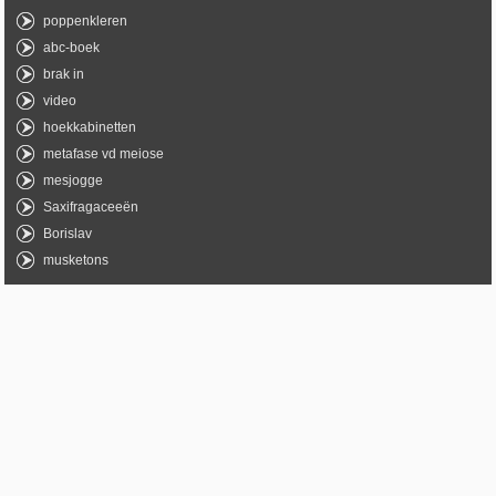
poppenkleren
abc-boek
brak in
video
hoekkabinetten
metafase vd meiose
mesjogge
Saxifragaceeën
Borislav
musketons