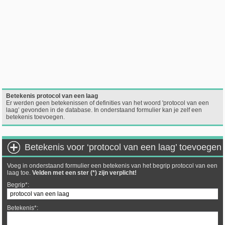
Betekenis protocol van een laag
Er werden geen betekenissen of definities van het woord 'protocol van een
laag’ gevonden in de database. In onderstaand formulier kan je zelf een
betekenis toevoegen.
Betekenis voor ‘protocol van een laag’ toevoegen
Voeg in onderstaand formulier een betekenis van het begrip protocol van een
laag toe.
Velden met een ster (*) zijn verplicht!
Begrip*:
Betekenis*: