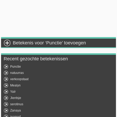
Betekenis voor ‘Punctie’ toevoegen
Recent gezochte betekenissen
Punctie
natuurras
verkoopstaat
Mealyn
Yaïr
Jientsje
serotinus
Zanaya
isomorf