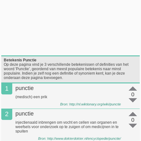
Betekenis Punctie
Op deze pagina vind je 3 verschillende betekenissen of definities van het
woord 'Punctie’, geordend van meest populaire betekenis naar minst
populaire. Indien je zelf nog een definitie of synoniem kent, kan je deze
onderaan deze pagina toevoegen.
1
punctie
0
(medisch) een prik
Bron:
http://nl.wiktionary.org/wiki/punctie
2
punctie
0
injectienaald inbrengen om vocht en cellen van organen en
weefsels voor onderzoek op te zuigen of om medicijnen in te
spuiten
Bron:
http://www.dokterdokter.nl/encyclopedie/punctie/