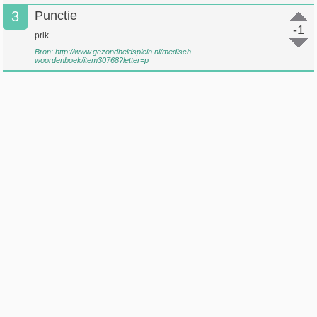
3
Punctie
-1
prik
Bron:
http://www.gezondheidsplein.nl/medisch-
woordenboek/item30768?letter=p