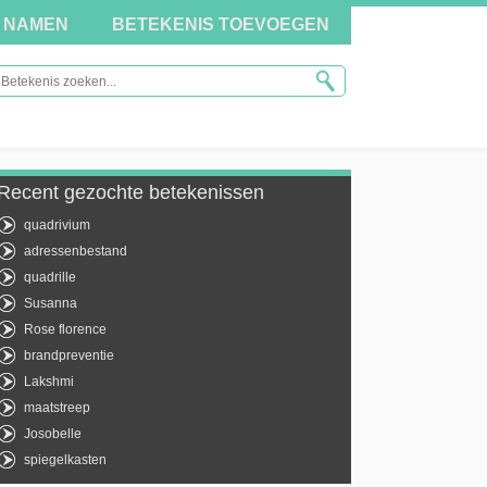
NAMEN
BETEKENIS TOEVOEGEN
Recent gezochte betekenissen
quadrivium
adressenbestand
quadrille
Susanna
Rose florence
brandpreventie
Lakshmi
maatstreep
Josobelle
spiegelkasten