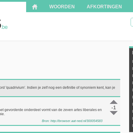
WOORDEN
AFKORTINGEN
rd 'quadrivium’. Indien je zelf nog een definitie of synoniem kent, kan je
-1
et gevorderde onderdeel vormt van de zeven artes liberales en
ie.
Bron:
http://browser.aat-ned.nl/300054583