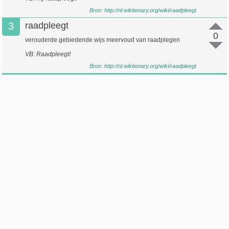
Bron:
http://nl.wiktionary.org/wiki/raadpleegt
3
raadpleegt
0
verouderde gebiedende wijs meervoud van raadplegen
VB: Raadpleegt!
Bron:
http://nl.wiktionary.org/wiki/raadpleegt