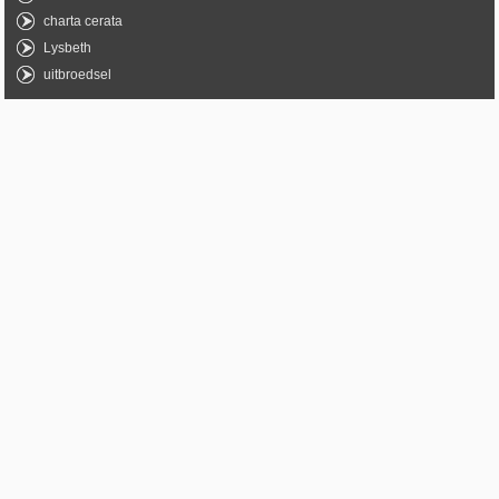
charta cerata
Lysbeth
uitbroedsel