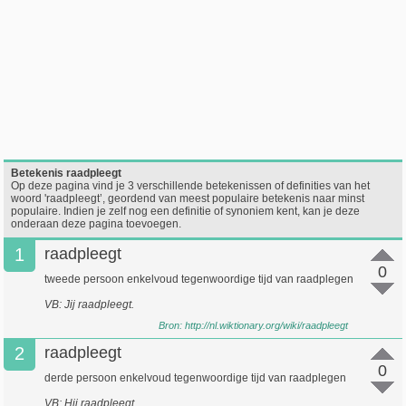
Betekenis raadpleegt
Op deze pagina vind je 3 verschillende betekenissen of definities van het
woord 'raadpleegt’, geordend van meest populaire betekenis naar minst
populaire. Indien je zelf nog een definitie of synoniem kent, kan je deze
onderaan deze pagina toevoegen.
1
raadpleegt
0
tweede persoon enkelvoud tegenwoordige tijd van raadplegen
VB: Jij raadpleegt.
Bron:
http://nl.wiktionary.org/wiki/raadpleegt
2
raadpleegt
0
derde persoon enkelvoud tegenwoordige tijd van raadplegen
VB: Hij raadpleegt.