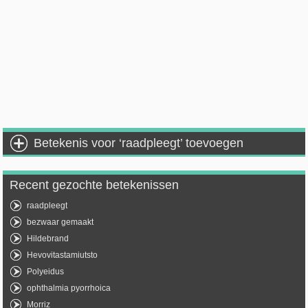
Betekenis voor ‘raadpleegt’ toevoegen
Recent gezochte betekenissen
raadpleegt
bezwaar gemaakt
Hildebrand
Hevovitastamiutsto
Polyeidus
ophthalmia pyorrhoica
Morriz