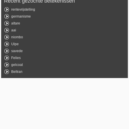
Recent gezochte betekenissen
rentevrijstelling
germanisme
altare
aai
niombo
Ulpe
savede
Felies
gelcoat
Beltran