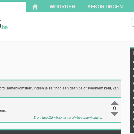
WOORDEN
AFKORTINGEN
ord 'samenkomsten’. Indien je zelf nog een definitie of synoniem kent, kan
0
omst
Bron:
http://nl.wiktionary.org/wiki/samenkomsten