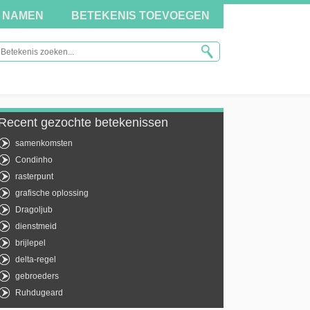
NAMEN
BETEKENIS TOEVOEGEN
Recent gezochte betekenissen
samenkomsten
Condinho
rasterpunt
grafische oplossing
Dragoljub
dienstmeid
brijlepel
delta-regel
gebroeders
Ruhdugeard