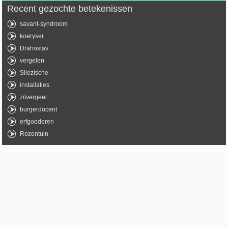
Recent gezochte betekenissen
savant-syndroom
koeryser
Drahoslav
vergelen
Silezische
installaties
zilvergeel
burgerdocent
erfgoederen
Rozentuin