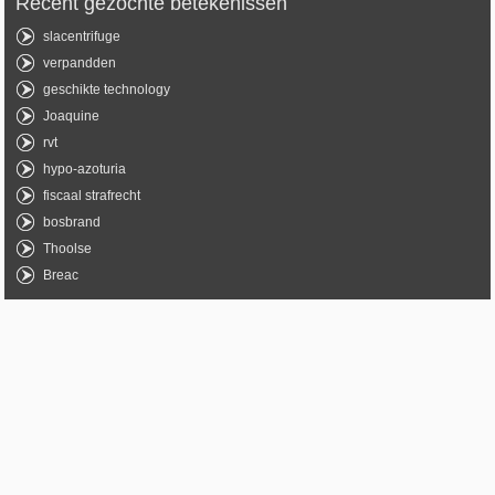
Recent gezochte betekenissen
slacentrifuge
verpandden
geschikte technology
Joaquine
rvt
hypo-azoturia
fiscaal strafrecht
bosbrand
Thoolse
Breac