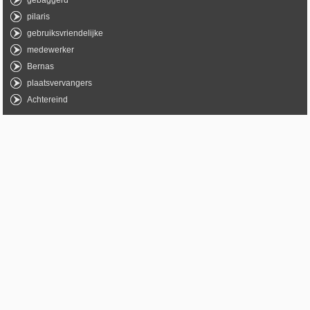
gebaggerd
pilaris
gebruiksvriendelijke
medewerker
Bernas
plaatsvervangers
Achtereind