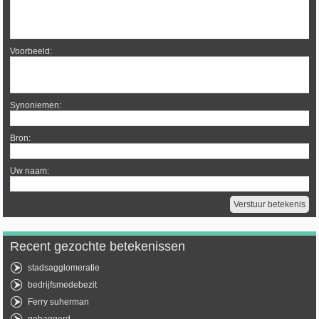
Voorbeeld:
Synoniemen:
Bron:
Uw naam:
Recent gezochte betekenissen
stadsagglomeratie
bedrijfsmedebezit
Ferry suherman