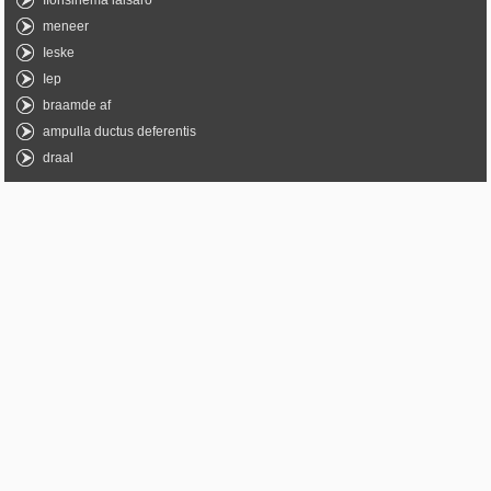
Ifonsinema laisaro
meneer
Ieske
Iep
braamde af
ampulla ductus deferentis
draal