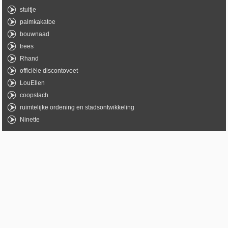
stuitje
palmkakatoe
bouwnaad
trees
Rhand
officiële discontovoet
LouEllen
coopslach
ruimtelijke ordening en stadsontwikkeling
Ninette