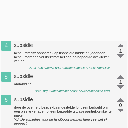
4
subsidie
1
bestuursrecht: aanspraak op financiële middelen, door een
bestuursorgaan verstrekt met het oog op bepaalde activiteiten
van de ...
Bron:
https://www.juridischwoordenboek.nl?zoek=subsidie
5
subsidie
1
onderstand
Bron:
http://www.dumont-andre.nl/woordenboek/s.html
6
subsidie
0
door de overheid beschikbaar gestelde fondsen bedoeld om
een prijs te verlagen of een bepaalde uitgave aantrekkelijker te
maken
VB: De subsidies voor de landbouw hebben lang veel kritiek
geoogst.