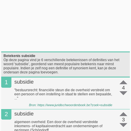
Betekenis subsidie
Op deze pagina vind je 6 verschillende betekenissen of definities van het
woord 'subsidie’, geordend van meest populaire betekenis naar minst
populaire. Indien je zelf nog een definitie of synoniem kent, kan je deze
onderaan deze pagina toevoegen.
1
subsidie
4
"bestuursrecht: financiële steun die de overheid verstrekt om
een persoon of een instelling in staat te stellen een bepaalde,
..."
Bron:
https://www.juridischwoordenboek.be?zoek=subsidie
2
subsidie
3
algemeen overheid: Een door de overheid verstrekte
inkomens- of kapitaaloverdracht aan ondernemingen of
gezinnen (Schöndorff ...