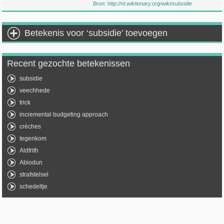
Bron:
http://nl.wiktionary.org/wiki/subsidie
Betekenis voor ‘subsidie’ toevoegen
Recent gezochte betekenissen
subsidie
veechhede
trick
incremental budgeting approach
crèches
tegenkom
Aldfrith
Abiodun
strafstelsel
schedeltje