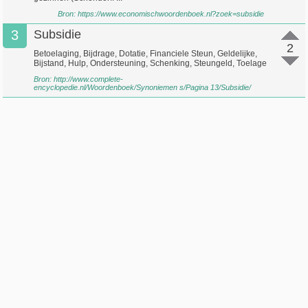
Bron:
https://www.economischwoordenboek.nl?zoek=subsidie
3
Subsidie
2
Betoelaging, Bijdrage, Dotatie, Financiele Steun, Geldelijke,
Bijstand, Hulp, Ondersteuning, Schenking, Steungeld, Toelage
Bron:
http://www.complete-
encyclopedie.nl/Woordenboek/Synoniemen s/Pagina 13/Subsidie/