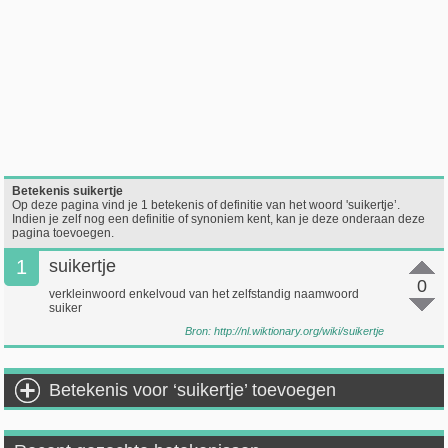
Betekenis suikertje
Op deze pagina vind je 1 betekenis of definitie van het woord 'suikertje’.
Indien je zelf nog een definitie of synoniem kent, kan je deze onderaan deze
pagina toevoegen.
1
suikertje
0
verkleinwoord enkelvoud van het zelfstandig naamwoord
suiker
Bron:
http://nl.wiktionary.org/wiki/suikertje
Betekenis voor ‘suikertje’ toevoegen