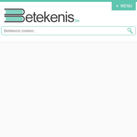
▼ MENU