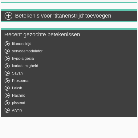
Betekenis voor ‘titanenstrijd’ toevoegen
Recent gezochte betekenissen
titanenstrijd
servodemodulator
hypo-algesia
kortademigheid
Sayah
Prosperus
Laksh
Hachiro
pissend
Arynn