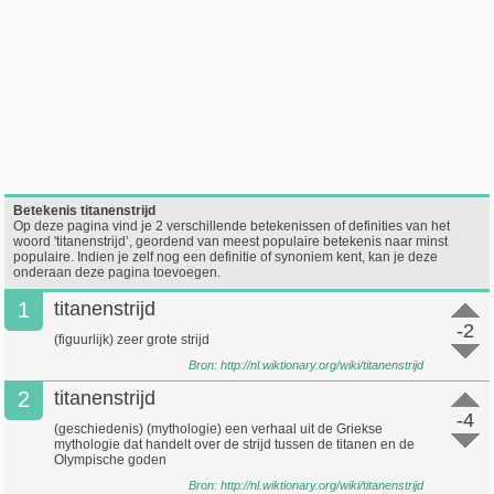
Betekenis titanenstrijd
Op deze pagina vind je 2 verschillende betekenissen of definities van het
woord 'titanenstrijd’, geordend van meest populaire betekenis naar minst
populaire. Indien je zelf nog een definitie of synoniem kent, kan je deze
onderaan deze pagina toevoegen.
1
titanenstrijd
-2
(figuurlijk) zeer grote strijd
Bron:
http://nl.wiktionary.org/wiki/titanenstrijd
2
titanenstrijd
-4
(geschiedenis) (mythologie) een verhaal uit de Griekse
mythologie dat handelt over de strijd tussen de titanen en de
Olympische goden
Bron:
http://nl.wiktionary.org/wiki/titanenstrijd