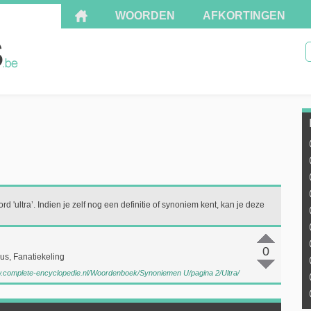
WOORDEN
AFKORTINGEN
d 'ultra’. Indien je zelf nog een definitie of synoniem kent, kan je deze
0
cus, Fanatiekeling
w.complete-encyclopedie.nl/Woordenboek/Synoniemen U/pagina 2/Ultra/