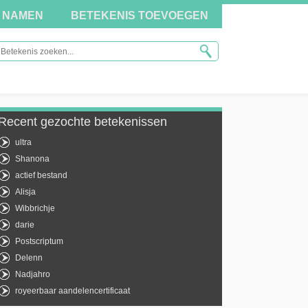
NAMEN
BETEKENIS TOEVOEGEN
Recent gezochte betekenissen
ultra
Shanona
actief bestand
Alisja
Wibbrichje
darie
Postscriptum
Delenn
Nadjahro
royeerbaar aandelencertificaat