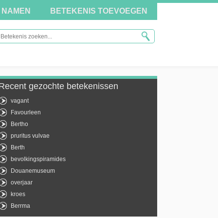
NAMEN
BETEKENIS TOEVOEGEN
Recent gezochte betekenissen
vagant
Favourleen
Bertho
pruritus vulvae
Berth
bevolkingspiramides
Douanemuseum
overjaar
kroes
Berrma