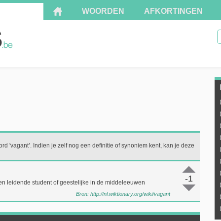
WOORDEN
AFKORTINGEN
rd 'vagant’. Indien je zelf nog een definitie of synoniem kent, kan je deze
-1
en leidende student of geestelijke in de middeleeuwen
Bron:
http://nl.wiktionary.org/wiki/vagant