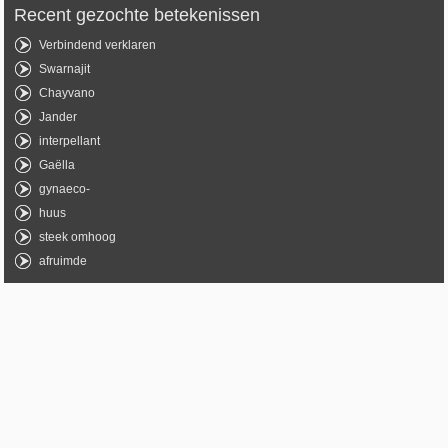
Recent gezochte betekenissen
Verbindend verklaren
Swarnajit
Chayvano
Jander
interpellant
Gaëlla
gynaeco-
huus
steek omhoog
afruimde