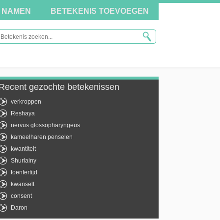
NAMEN
BETEKENIS TOEVOEGEN
Recent gezochte betekenissen
verkroppen
Reshaya
nervus glossopharyngeus
kameelharen penselen
kwantiteit
Shurlainy
toentertijd
kwanselt
consent
Daron