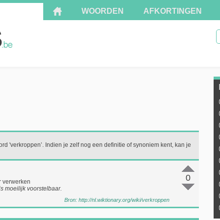
WOORDEN
AFKORTINGEN
rd 'verkroppen’. Indien je zelf nog een definitie of synoniem kent, kan je
0
r verwerken
is moeilijk voorstelbaar.
Bron:
http://nl.wiktionary.org/wiki/verkroppen