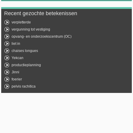
Recent gezochte betekenissen
verpletterde
vergunning tot vestiging
opvang- en onderzoekscentrum (OC)
liet in
chaises longues
Yekcan
productieplanning
Jinni
foerier
pelvis rachitica