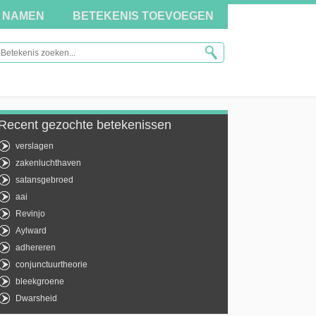
NAMEN
BETEKENIS TOEVOEGEN
Recent gezochte betekenissen
verslagen
zakenluchthaven
satansgebroed
aai
Revinjo
Aylward
adhereren
conjunctuurtheorie
bleekgroene
Dwarsheid