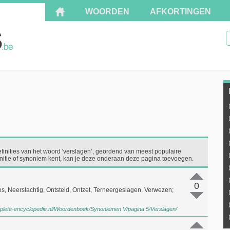
WOORDEN
AFKORTINGEN
finities van het woord 'verslagen’, geordend van meest populaire
finitie of synoniem kent, kan je deze onderaan deze pagina toevoegen.
0
, Neerslachtig, Ontsteld, Ontzet, Terneergeslagen, Verwezen;
plete-encyclopedie.nl/Woordenboek/Synoniemen V/pagina 5/Verslagen/