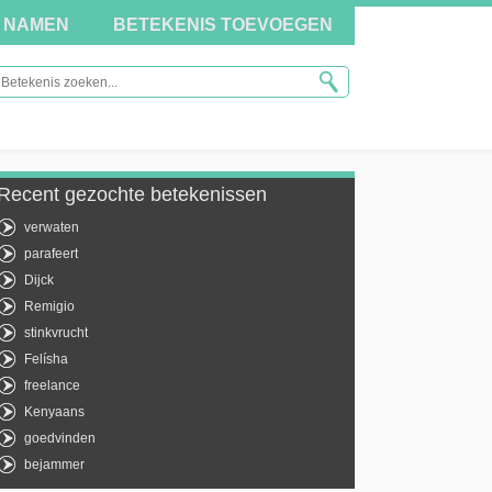
NAMEN
BETEKENIS TOEVOEGEN
Recent gezochte betekenissen
verwaten
parafeert
Dijck
Remigio
stinkvrucht
Felísha
freelance
Kenyaans
goedvinden
bejammer