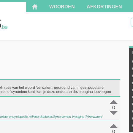
WOORDEN
AFKORTINGEN
efinities van het woord 'verwaten’, geordend van meest populaire
finitie of synoniem kent, kan je deze onderaan deze pagina toevoegen.
0
mplete-encyclopedie.nl/Woordenboek/Synoniemen V/pagina 7/Verwaten/
0