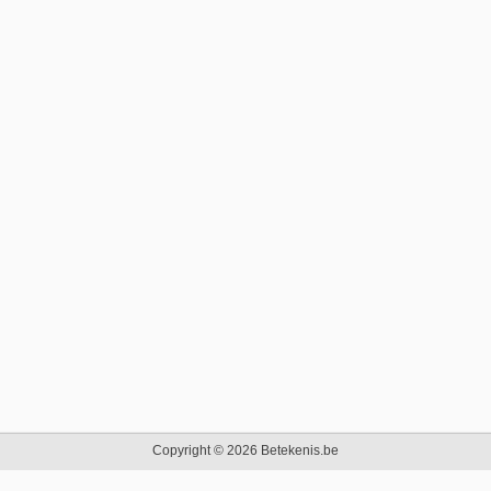
Copyright © 2026 Betekenis.be
Beginpagina
|
Contact
|
Privacy Policy