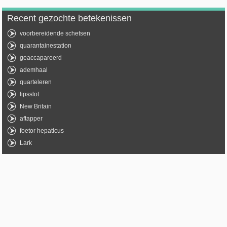
Recent gezochte betekenissen
voorbereidende schetsen
quarantainestation
geaccapareerd
ademhaal
quarteleren
lipsslot
New Britain
aftapper
foetor hepaticus
Lark