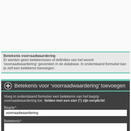
Betekenis voorraadwaardering
Er werden geen betekenissen of definities van het woord
'voorraadwaardering’ gevonden in de database. In onderstaand formulier kan
je zelf een betekenis toevoegen.
Betekenis voor ‘voorraadwaardering’ toevoegen
Voeg in onderstaand formulier een betekenis van het begrip
voorraadwaardering toe.
Velden met een ster (*) zijn verplicht!
Begrip*:
Betekenis*: