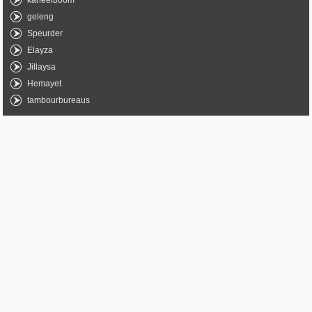
kaneelboom
geleng
Speurder
Elayza
Jillaysa
Hemayet
tambourbureaus