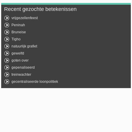
Recent gezochte betekenissen
vrijgezellenfeest
Peninah
Bruneise
Tigho
natuurlijk grafiet
gewelfd
goten over
gepenaliseerd
treinwachter
gecentraliseerde loonpolitiek