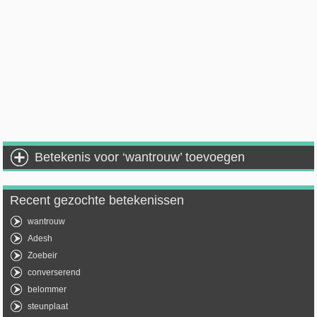
Betekenis voor ‘wantrouw’ toevoegen
Recent gezochte betekenissen
wantrouw
Adesh
Zoebeir
converserend
belommer
steunplaat