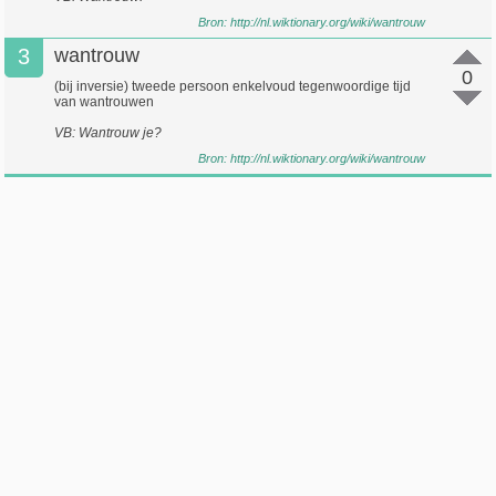
Bron:
http://nl.wiktionary.org/wiki/wantrouw
3
wantrouw
0
(bij inversie) tweede persoon enkelvoud tegenwoordige tijd
van wantrouwen
VB: Wantrouw je?
Bron:
http://nl.wiktionary.org/wiki/wantrouw