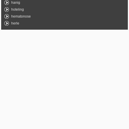
hanig
hoteling
hematonose
herle