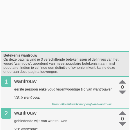
Betekenis wantrouw
Op deze pagina vind je 3 verschillende betekenissen of definities van het
woord 'wantrouw’, geordend van meest populaire betekenis naar minst
populaire. Indien je zelf nog een definitie of synoniem kent, kan je deze
onderaan deze pagina toevoegen.
1
wantrouw
0
eerste persoon enkelvoud tegenwoordige tijd van wantrouwen
VB: Ik wantrouw.
Bron:
http://nl.wiktionary.org/wiki/wantrouw
2
wantrouw
0
gebiedende wijs van wantrouwen
VB: Wantrouw!