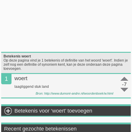
Betekenis woert
Op deze pagina vind je 1 betekenis of definitie van het woord 'woert’. Indien je
zelf nog een definitie of synoniem kent, kan je deze onderaan deze pagina
toevoegen.
1
woert
-7
laagliggend stuk land
Bron:
http://www.dumont-andre.nl/woordenboek/w.html
Betekenis voor ‘woert’ toevoegen
Recent gezochte betekenissen