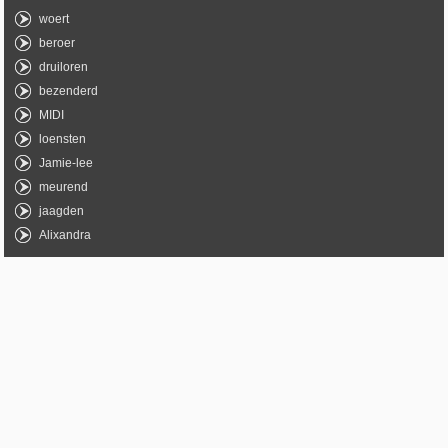
woert
beroer
druiloren
bezenderd
MIDI
loensten
Jamie-lee
meurend
jaagden
Alixandra