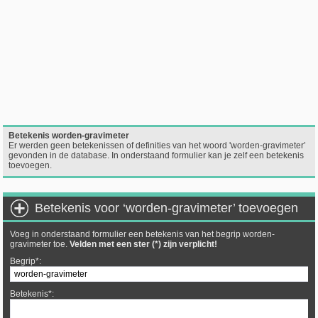
Betekenis worden-gravimeter
Er werden geen betekenissen of definities van het woord 'worden-gravimeter’
gevonden in de database. In onderstaand formulier kan je zelf een betekenis
toevoegen.
Betekenis voor ‘worden-gravimeter’ toevoegen
Voeg in onderstaand formulier een betekenis van het begrip worden-
gravimeter toe.
Velden met een ster (*) zijn verplicht!
Begrip*:
Betekenis*: