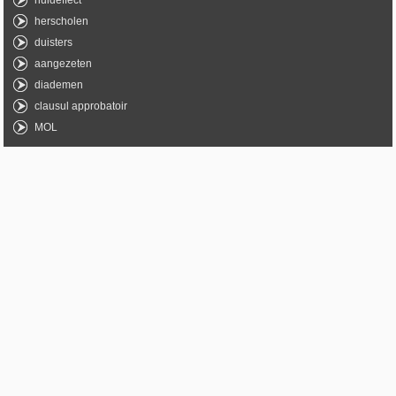
huideffect
herscholen
duisters
aangezeten
diademen
clausul approbatoir
MOL