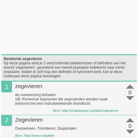
Betekenis zegevieren
Op deze pagina vind je 2 verschillende betekenissen of definities van het
woord 'zegevieren’, geordend van meest populaire betekenis naar minst
populaire. Indien je zelf nog een definitie of synoniem kent, kan je deze
onderaan deze pagina toevoegen.
1
zegevieren
0
de overwinning behalen
VB: Romeinse legioenen die zegevierden werden vaak
beloond met een indrukwekkende triomftocht.
Bron:
http://nl.wiktionary.org/wiki/zegevieren
2
Zegevieren
0
Overwinnen, Triomteren, Zegepralen
Bron:
http://www.complete-