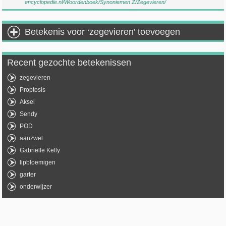
encyclopedie.nl/Woordenboek/Synoniemen Z/Zegevieren/
Betekenis voor ‘zegevieren’ toevoegen
Recent gezochte betekenissen
zegevieren
Proptosis
Aksel
Sendy
POD
aanzwel
Gabrielle Kelly
lipbloemigen
garter
onderwijzer