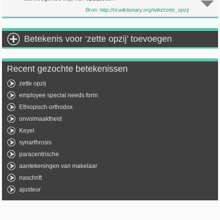
Bron:
http://nl.wiktionary.org/wiki/zette_opzij
Betekenis voor ‘zette opzij’ toevoegen
Recent gezochte betekenissen
zette opzij
employee special needs form
Ethiopisch-orthodox
onvolmaaktheid
Keyel
synarthrosis
paracentrische
aantekeningen van makelaar
naschrift
ajusteur