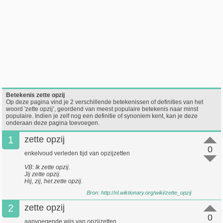
Betekenis zette opzij
Op deze pagina vind je 2 verschillende betekenissen of definities van het
woord 'zette opzij’, geordend van meest populaire betekenis naar minst
populaire. Indien je zelf nog een definitie of synoniem kent, kan je deze
onderaan deze pagina toevoegen.
1
zette opzij
0
enkelvoud verleden tijd van opzijzetten
VB: Ik zette opzij.
Jij zette opzij.
Hij, zij, het zette opzij.
Bron:
http://nl.wiktionary.org/wiki/zette_opzij
2
zette opzij
0
aanvoegende wijs van opzijzetten