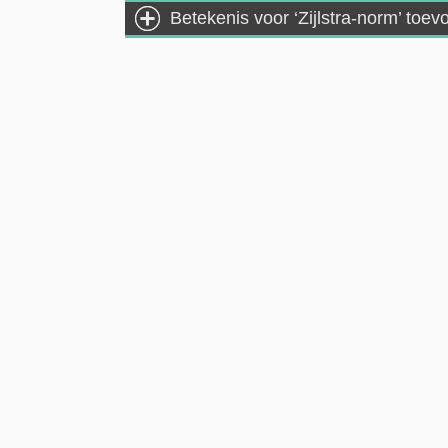
Betekenis voor ‘Zijlstra-norm’ toe