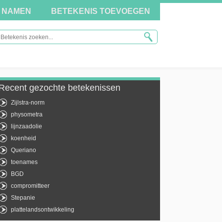
NAMEN
BETEKENIS TOEVOEGEN
Recent gezochte betekenissen
Zijlstra-norm
physometra
lijnzaadolie
koenheid
Queriano
toenames
BGD
compromitteer
Stepanie
plattelandsontwikkeling