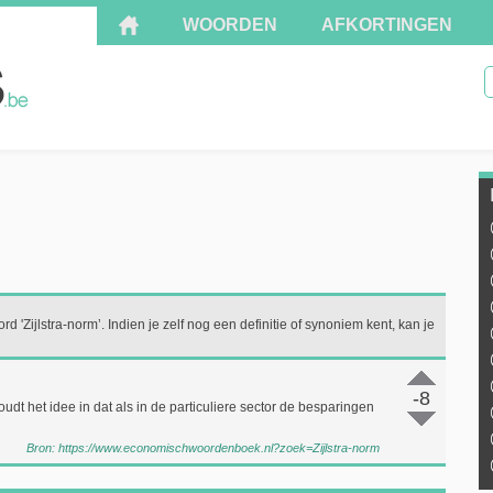
WOORDEN
AFKORTINGEN
d 'Zijlstra-norm’. Indien je zelf nog een definitie of synoniem kent, kan je
-8
oudt het idee in dat als in de particuliere sector de besparingen
Bron:
https://www.economischwoordenboek.nl?zoek=Zijlstra-norm