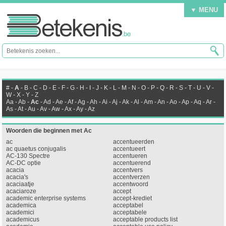
▼ MENU
#
-
A
-
B
-
C
-
D
-
E
-
F
-
G
-
H
-
I
-
J
-
K
-
L
-
M
-
N
-
O
-
P
-
Q
-
R
-
S
-
T
-
U
-
V
-
W
-
X
-
Y
-
Z
Aa
-
Ab
-
Ac
-
Ad
-
Ae
-
Af
-
Ag
-
Ah
-
Ai
-
Aj
-
Ak
-
Al
-
Am
-
An
-
Ao
-
Ap
-
Aq
-
Ar
-
As
-
At
-
Au
-
Av
-
Aw
-
Ax
-
Ay
-
Az
Woorden die beginnen met Ac
ac
accentueerden
ac quaetus conjugalis
accentueert
AC-130 Spectre
accentueren
AC-DC optie
accentuerend
acacia
accentvers
acacia's
accentverzen
acaciaatje
accentwoord
acaciaroze
accept
academic enterprise systems
accept-krediet
academica
acceptabel
academici
acceptabele
academicus
acceptable products list