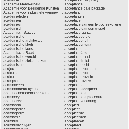
academie
acceptable use policy
Academie Mens-Arbeid
acceptance
Academie voor Beeldende Kunsten
acceptance date package
Academie voor industriele vormgeving
acceptant
academieleden
acceptanten
academiën
acceptatie
academies
acceptatie van een hypotheekofferte
academisch
acceptatie van een wissel
Academisch Statuut
acceptatie-aantal
academische
acceptatiebeleid
academische architectuur
acceptatiebrief
academische kledij
acceptatiecriteria
academische kunst
acceptatiedatum
Academische Raad
acceptatiefase
academische wereld
acceptatiegraad
academische ziekenhuizen
acceptatielimiet
academisme
acceptatieplicht
acajou
acceptatieprocedure
acalculia
acceptatieproces
acalculie
acceptatieprovisie
acampsie
acceptatiereview
acanthaceen
acceptaties
acanthamoeba hyelina
acceptatiesteekproef
Acanthocheilonema perstans
acceptatietest
acanthocyt
acceptatietest-procedure
Acantholyse
acceptatieverklaring
acanthoom
accepted
acanthopelvis
accepteer
acanthopelys
accepteerde
acanthosis
accepteerden
acanthus
accepteeren
acanthusachtigen
accepteert