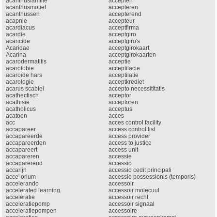
acanthusfamilie
accepten
acanthusmotief
accepteren
acanthussen
accepterend
acapnie
accepteur
acardiacus
acceptfirma
acardie
acceptgiro
acaricide
acceptgiro's
Acaridae
acceptgirokaart
Acarina
acceptgirokaarten
acarodermatitis
acceptie
acarofobie
acceptilacie
acaroïde hars
acceptilatie
acarologie
acceptkrediet
acarus scabiei
accepto necessititatis
acathectisch
acceptor
acathisie
acceptoren
acatholicus
acceptus
acatoen
acces
acc
acces control facility
accapareer
access control list
accapareerde
access provider
accapareerden
access to justice
accapareert
access unit
accapareren
accessie
accaparerend
accessio
accarijn
accessio cedit principali
acce' orium
accessio possessionis (temporis)
accelerando
accessoir
accelerated learning
accessoir molecuul
acceleratie
accessoir recht
acceleratiepomp
accessoir signaal
acceleratiepompen
accessoire