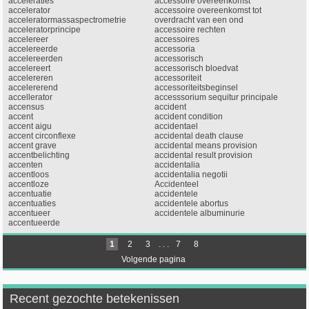
acceleraties
accessoire overeenkomst
accelerator
accessoire overeenkomst tot
acceleratormassaspectrometrie
overdracht van een ond
acceleratorprincipe
accessoire rechten
accelereer
accessoires
accelereerde
accessoria
accelereerden
accessorisch
accelereert
accessorisch bloedvat
accelereren
accessoriteit
accelererend
accessoriteitsbeginsel
accellerator
accesssorium sequitur principale
accensus
accident
accent
accident condition
accent aigu
accidentael
accent circonflexe
accidental death clause
accent grave
accidental means provision
accentbelichting
accidental result provision
accenten
accidentalia
accentloos
accidentalia negotii
accentloze
Accidenteel
accentuatie
accidentele
accentuaties
accidentele abortus
accentueer
accidentele albuminurie
accentueerde
1
2
3
. . .
7
8
Volgende pagina
Recent gezochte betekenissen