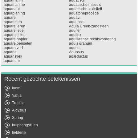
aquamarijn
aquatisch
aquamarijne
aquatische milieu's
aquanaut
aquatische toxiciteit
aquaplaning
aquatoneprocédé
aquarel
aquavit
aquarellen
aquensis
aquarelleren
Aquia Creek-zandsteen
aquarelletje
aquifer
aquarellisten
aquilex
aquarelpapier
aquiliaanse rechtsvordering
aquarelpenselen
aquis granum
aquarelverf
aquiten
aquaria
Aquosus
aquaristiek
aqæductus
aquarium
Recent gezochte betekenissen
loom
Yahja
Tropica
Aloyzius
Spring
hulphangstijlen
liefderijk