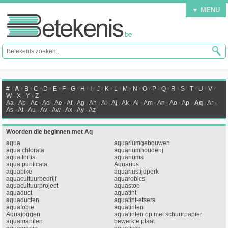
▼ MENU
#
-
A
-
B
-
C
-
D
-
E
-
F
-
G
-
H
-
I
-
J
-
K
-
L
-
M
-
N
-
O
-
P
-
Q
-
R
-
S
-
T
-
U
-
V
-
W
-
X
-
Y
-
Z
Aa
-
Ab
-
Ac
-
Ad
-
Ae
-
Af
-
Ag
-
Ah
-
Ai
-
Aj
-
Ak
-
Al
-
Am
-
An
-
Ao
-
Ap
-
Aq
-
Ar
-
As
-
At
-
Au
-
Av
-
Aw
-
Ax
-
Ay
-
Az
Woorden die beginnen met Aq
aqua
aquariumgebouwen
aqua chlorata
aquariumhouderij
aqua fortis
aquariums
aqua purificata
Aquarius
aquabike
aquariustijdperk
aquacultuurbedrijf
aquarobics
aquacultuurproject
aquastop
aquaduct
aquatint
aquaducten
aquatint-etsers
aquafobie
aquatinten
Aquajoggen
aquatinten op met schuurpapier
aquamanilen
bewerkte plaat