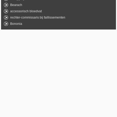
Bearach
accessorisch bloedvat
rechter-commissaris bij faillissementen
Bononia