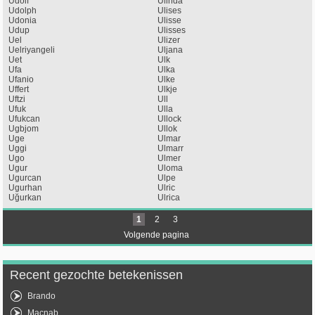
Udolf
Ulinda
Udolph
Ulises
Udonia
Ulisse
Udup
Ulisses
Uel
Ulizer
Uelriyangeli
Uljana
Uet
Ulk
Ufa
Ulka
Ufanio
Ulke
Uffert
Ulkje
Uftzi
Ull
Ufuk
Ulla
Ufukcan
Ullock
Ugbjom
Ullok
Uge
Ulmar
Uggi
Ulmarr
Ugo
Ulmer
Ugur
Uloma
Ugurcan
Ulpe
Ugurhan
Ulric
Uğurkan
Ulrica
1
2
3
Volgende pagina
Recent gezochte betekenissen
Brando
Macnab