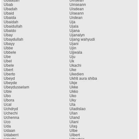
Ubaadah
Uinsean
Ubab
Uinseann
Ubadah
Uisdean
Ubaid
Uiseann
Ubaida
Uistean
Ubaidah
Uja
Ubaidullah
Ujala
Ubaldo
Ujana
Ubay
Ujanalyn
Ubaydullah
Ujang wahyudi
Ubayy
Ujani
Ubbe
Ujin
Ubbele
Ujjwala
Ube
Uju
Ubel
Uk
Ubele
Ukachi
Ubert
Uke
Uberto
Ukedien
Ubeyd
Ukhti aura shiba
Ubeyde
Ukje
Ubeydusselam
Ukke
Uble
Ukko
Ubo
Uko
Ubora
Uky
Ucal
Ula
Uchdryd
Uladislao
Uchechi
Ulan
Uchenna
Uland
Uco
Ulani
Uda
Ulaş
Udaan
Ulbe
Udaberri
Ulbert