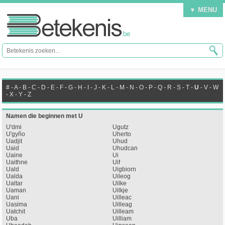
▼ MENU
#
-
A
-
B
-
C
-
D
-
E
-
F
-
G
-
H
-
I
-
J
-
K
-
L
-
M
-
N
-
O
-
P
-
Q
-
R
-
S
-
T
-
U
-
V
-
W
-
X
-
Y
-
Z
Namen die beginnen met U
U'dmi
Ugutz
U'gyño
Uherto
Uadjit
Uhud
Uaid
Uhudcan
Uaine
Ui
Uaithne
Uif
Uald
Uigbiorn
Ualda
Uileog
Ualtar
Uilke
Uaman
Uilkje
Uani
Uilleac
Uasima
Uilleag
Uatchit
Uilleam
Uba
Uilliam