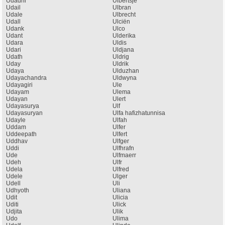
Udadhi
Ulbertsje
Udail
Ulbran
Udale
Ulbrecht
Udall
Ulciën
Udank
Ulco
Udant
Ulderika
Udara
Uldis
Udari
Uldjana
Udath
Uldrig
Uday
Uldrik
Udaya
Ulduzhan
Udayachandra
Uldwyna
Udayagiri
Ule
Udayam
Ulema
Udayan
Ulert
Udayasurya
Ulf
Udayasuryan
Ulfa hafizhatunnisa
Udayle
Ulfah
Uddam
Ulfer
Uddeepath
Ulfert
Uddhav
Ulfger
Uddi
Ulfhrafn
Ude
Ulfmaerr
Udeh
Ulfr
Udela
Ulfred
Udele
Ulger
Udell
Uli
Udhyoth
Uliana
Udit
Ulicia
Uditi
Ulick
Udjita
Ulik
Udo
Ulima