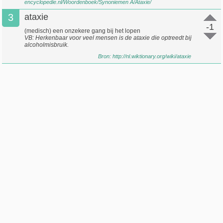
encyclopedie.nl/Woordenboek/Synoniemen A/Ataxie/
3
ataxie
-1
(medisch) een onzekere gang bij het lopen
VB: Herkenbaar voor veel mensen is de ataxie die optreedt bij
alcoholmisbruik.
Bron:
http://nl.wiktionary.org/wiki/ataxie