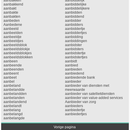
aanbakken
aanbiddelijk
aanbakkend
aanbiddelijke
aanbakt
aanbiddelijkere
aanbakte
aanbidden
aanbakten
aanbiddend
aanbeden
aanbidder
Aanbedene
aanbidders
aanbeeld
aanbiddertje
aanbeelden
aanbiddertjes
aanbeeldje
aanbidding
aanbeeldjes
aanbiddingen
aanbeeldsblok
aanbidster
aanbeeldsblokje
aanbidsters
aanbeeldsblokjes
aanbidstertje
aanbeeldsblokken
aanbidstertjes
aanbeen
aanbidt
aanbeende
aanbied
aanbeenden
aanbieden
aanbeent
aanbiedend
aanbeet
aanbiedende bank
aanbel
aanbieder
aanbeland
aanbieder van diensten met
aanbelandde
meerwaarde
aanbelandden
aanbieder van satellietdiensten
aanbelanden
aanbieder van value-added services
aanbelandend
Aanbieder van zorg
aanbelandt
aanbieders
aanbelang
aanbiedertje
aanbelangd
aanbiedertjes
aanbelangde
Vorige pagina