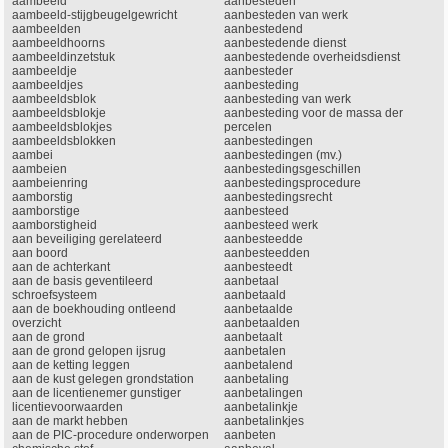
aambeeld
aanbesteden
aambeeld-stijgbeugelgewricht
aanbesteden van werk
aambeelden
aanbestedend
aambeeldhoorns
aanbestedende dienst
aambeeldinzetstuk
aanbestedende overheidsdienst
aambeeldje
aanbesteder
aambeeldjes
aanbesteding
aambeeldsblok
aanbesteding van werk
aambeeldsblokje
aanbesteding voor de massa der
aambeeldsblokjes
percelen
aambeeldsblokken
aanbestedingen
aambei
aanbestedingen (mv.)
aambeien
aanbestedingsgeschillen
aambeienring
aanbestedingsprocedure
aamborstig
aanbestedingsrecht
aamborstige
aanbesteed
aamborstigheid
aanbesteed werk
aan beveiliging gerelateerd
aanbesteedde
aan boord
aanbesteedden
aan de achterkant
aanbesteedt
aan de basis geventileerd
aanbetaal
schroefsysteem
aanbetaald
aan de boekhouding ontleend
aanbetaalde
overzicht
aanbetaalden
aan de grond
aanbetaalt
aan de grond gelopen ijsrug
aanbetalen
aan de ketting leggen
aanbetalend
aan de kust gelegen grondstation
aanbetaling
aan de licentienemer gunstiger
aanbetalingen
licentievoorwaarden
aanbetalinkje
aan de markt hebben
aanbetalinkjes
aan de PIC-procedure onderworpen
aanbeten