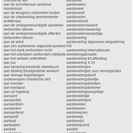
chemische stof
aanbeval
aan de schuldenaar verleend
aanbevalen
moratorium
aanbeveel
aan de terugreis verbonden kosten
aanbeveelt
aan de uitwisseling deelnemende
aanbevelen
ambtenaar
aanbevelend
aan de vertegenwoordigde aandelen
aanbevelenswaard
verbonden stemre
aanbevelenswaardig
aan de vertegenwoordigde effecten
aanbevelenswaardige
verbonden stemre
aanbeveling
aan de wind
aanbeveling algemene vergadering
aan een werknemer uitgereikt aandeel
VN
aan het merk verbonden recht
aanbeveling internationale
aan het uitsnijden verbonden retributie
arbeidsorganisatie
aan het verkeer onttrokken
aanbeveling tot afsluiting
aan jou
aanbeveling X 25
aan sanering toezijnde stadsbuurt
aanbevelingen
aan straling blootgestelde werkers
aanbevelingen voor vervolgacties
aan strenge beperkingen
aanbevelingsbrief
onderworpen chemische stof
aanbevelingsbriefje
aan toonder
aanbevelingsbriefjes
aan-toestand
aanbevelingsbrieven
aan-uit regeling
aanbevelingswaardige
aanaard
aanbevelinkje
aanaardde
aanbevelinkjes
aanaardden
aanbevolen
aanaarden
aanbewees
aanaardend
aanbewezen
aanaardt
aanbewijs
aanbad
aanbewijst
aanbaden
aanbewijzend
aanbak
aanbid